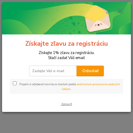
E-shop momentálne prechádza úpravami.
Čoskoro sa vrátime. Ďakujeme za
Získajte zľavu za registráciu
pochopenie.
Získajte 1% zľavu za registráciu.
Stačí zadať Váš email
Odoslať
Prajem si odoberať novinky e-mailom podľa
podmienok spracovania osobných
údajov
.
Zatvoriť