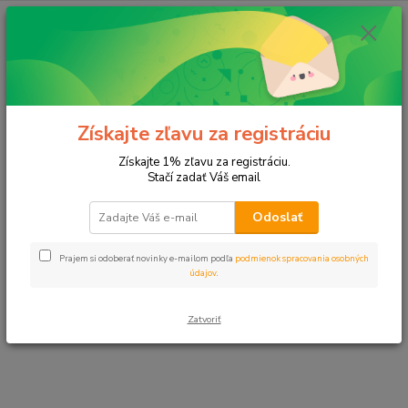
E-shop momentálne prechádza úpravami.
Čoskoro sa vrátime. Ďakujeme za
Získajte zľavu za registráciu
pochopenie.
Získajte 1% zľavu za registráciu.
Stačí zadať Váš email
Odoslať
Prajem si odoberať novinky e-mailom podľa
podmienok spracovania osobných
údajov
.
Zatvoriť