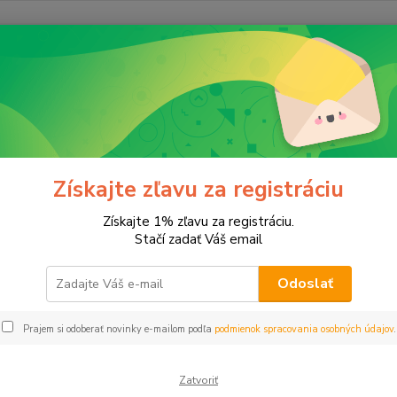
E-shop momentálne prechádza
úpravami.
Čoskoro sa vrátime. Ďakujeme za
Získajte zľavu za registráciu
pochopenie.
Získajte 1% zľavu za registráciu.
Stačí zadať Váš email
Odoslať
Prajem si odoberať novinky e-mailom podľa
podmienok spracovania osobných údajov
.
Zatvoriť