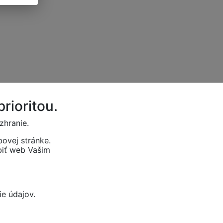
rioritou.
zhranie.
ovej stránke.
biť web Vašim
e údajov.