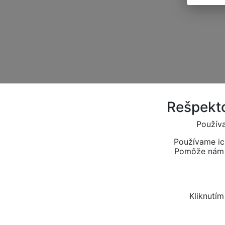
Rešpekto
Používa
Používame ic
Pomôže nám t
Kliknutí