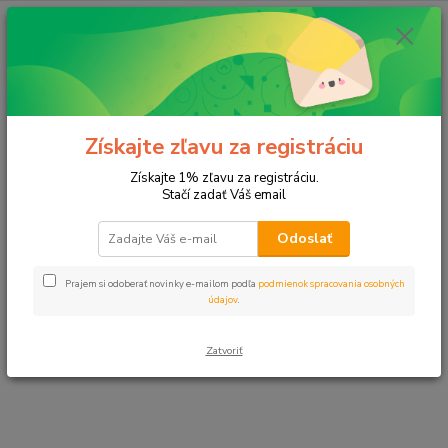
E-shop momentálne prechádza úpravami.
Čoskoro sa vrátime. Ďakujeme za
Získajte zľavu za registráciu
pochopenie.
Získajte 1% zľavu za registráciu.
Stačí zadať Váš email
Odoslať
Prajem si odoberať novinky e-mailom podľa
podmienok spracovania osobných
údajov
.
Zatvoriť