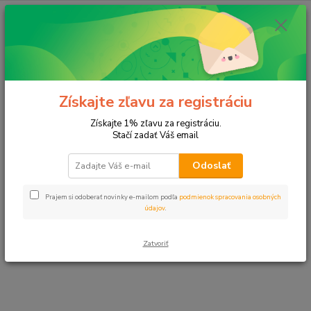
E-shop momentálne prechádza úpravami.
Čoskoro sa vrátime. Ďakujeme za
Získajte zľavu za registráciu
pochopenie.
Získajte 1% zľavu za registráciu.
Stačí zadať Váš email
Odoslať
Prajem si odoberať novinky e-mailom podľa
podmienok spracovania osobných
údajov
.
Zatvoriť