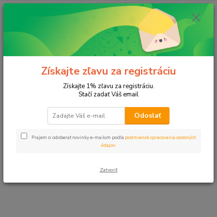
E-shop momentálne prechádza úpravami.
Čoskoro sa vrátime. Ďakujeme za
Získajte zľavu za registráciu
pochopenie.
Získajte 1% zľavu za registráciu.
Stačí zadať Váš email
Odoslať
Prajem si odoberať novinky e-mailom podľa
podmienok spracovania osobných
údajov
.
Zatvoriť