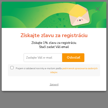
E-shop momentálne prechádza úpravami.
Čoskoro sa vrátime. Ďakujeme za
Získajte zľavu za registráciu
pochopenie.
Získajte 1% zľavu za registráciu.
Stačí zadať Váš email
Odoslať
Prajem si odoberať novinky e-mailom podľa
podmienok spracovania osobných
údajov
.
Zatvoriť