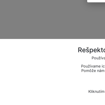
Rešpekto
Používa
Používame ic
Pomôže nám t
Kliknutí