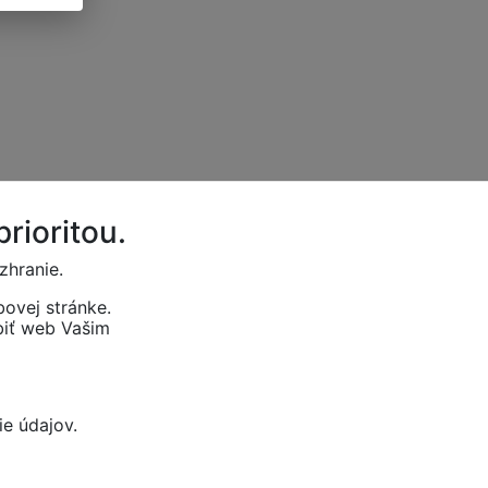
rioritou.
zhranie.
ovej stránke.
biť web Vašim
e údajov.