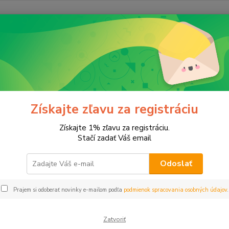
E-shop momentálne prechádza
úpravami.
Čoskoro sa vrátime. Ďakujeme za
Získajte zľavu za registráciu
pochopenie.
Získajte 1% zľavu za registráciu.
Stačí zadať Váš email
Odoslať
Prajem si odoberať novinky e-mailom podľa
podmienok spracovania osobných údajov
.
Zatvoriť