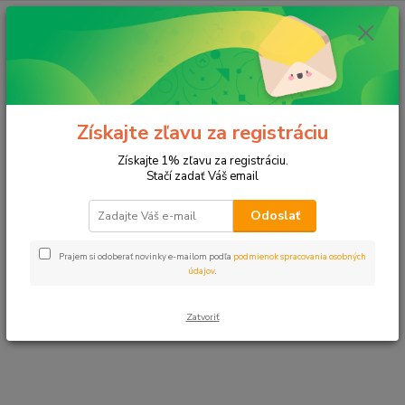
E-shop momentálne prechádza úpravami.
Čoskoro sa vrátime. Ďakujeme za
Získajte zľavu za registráciu
pochopenie.
Získajte 1% zľavu za registráciu.
Stačí zadať Váš email
Odoslať
Prajem si odoberať novinky e-mailom podľa
podmienok spracovania osobných
údajov
.
Zatvoriť