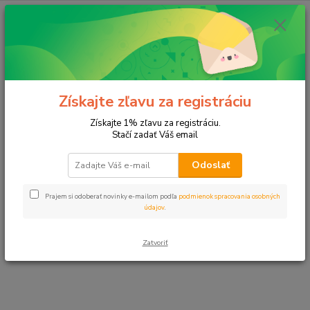
E-shop momentálne prechádza úpravami.
Čoskoro sa vrátime. Ďakujeme za
Získajte zľavu za registráciu
pochopenie.
Získajte 1% zľavu za registráciu.
Stačí zadať Váš email
Odoslať
Prajem si odoberať novinky e-mailom podľa
podmienok spracovania osobných
údajov
.
Zatvoriť