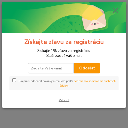
E-shop momentálne prechádza úpravami.
Čoskoro sa vrátime. Ďakujeme za
Získajte zľavu za registráciu
pochopenie.
Získajte 1% zľavu za registráciu.
Stačí zadať Váš email
Odoslať
Prajem si odoberať novinky e-mailom podľa
podmienok spracovania osobných
údajov
.
Zatvoriť